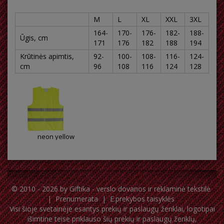
M
L
XL
XXL
3XL
164-
170-
176-
182-
188-
Ūgis, cm
171
176
182
188
194
Krūtinės apimtis,
92-
100-
108-
116-
124-
cm
96
108
116
124
128
neon yellow
© 2010 - 2026 by
Giftika - verslo dovanos ir reklaminė tekstilė
|
Prenumerata
|
E.prekybos taisyklės
Visi šioje svetainėje esantys prekių ir paslaugų ženklai, logotipai
išimtine teise priklauso šių prekių ir paslaugų ženklų,