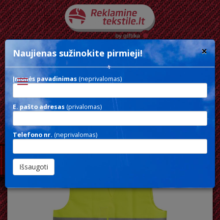
×
Naujienas sužinokite pirmieji!
Įmonės pavadinimas
(neprivalomas)
Toggle
navigation
E. pašto adresas
(privalomas)
SAFETY VEST
Telefono nr.
(neprivalomas)