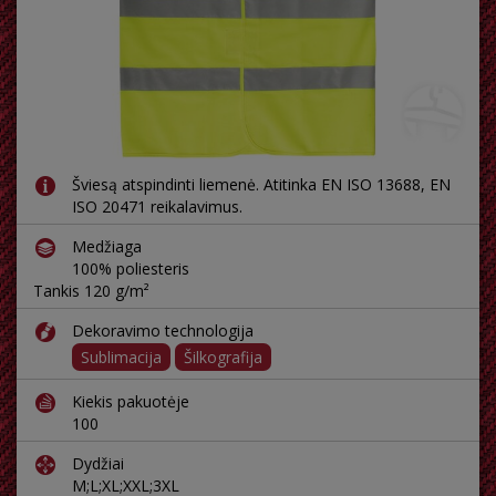
Šviesą atspindinti liemenė. Atitinka EN ISO 13688, EN
ISO 20471 reikalavimus.
Medžiaga
100% poliesteris
Tankis 120 g/m²
Dekoravimo technologija
Sublimacija
Šilkografija
Kiekis pakuotėje
100
Dydžiai
M;L;XL;XXL;3XL