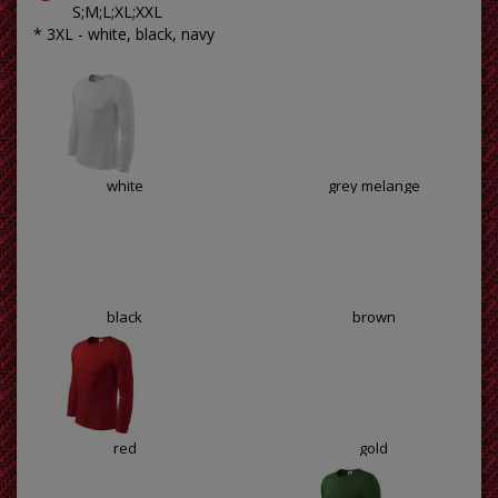
S;M;L;XL;XXL
* 3XL - white, black, navy
white
grey melange
black
brown
red
gold