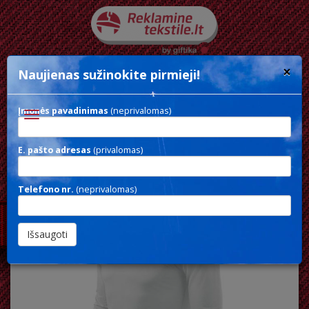
×
Naujienas sužinokite pirmieji!
Įmonės pavadinimas
(neprivalomas)
Toggle
navigation
E. pašto adresas
(privalomas)
MAN T-SHIRT LS
Telefono nr.
(neprivalomas)