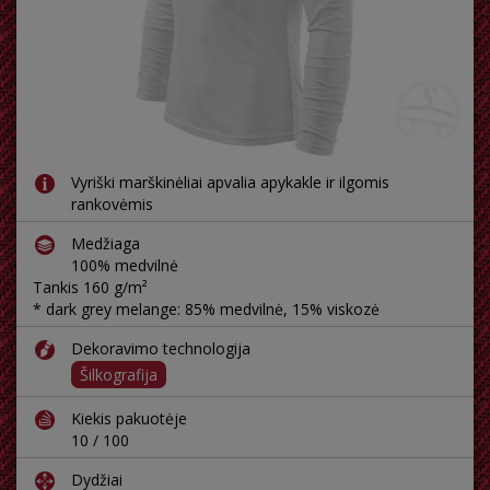
Vyriški marškinėliai apvalia apykakle ir ilgomis
rankovėmis
Medžiaga
100% medvilnė
Tankis 160 g/m²
* dark grey melange: 85% medvilnė, 15% viskozė
Dekoravimo technologija
Šilkografija
Kiekis pakuotėje
10 / 100
Dydžiai