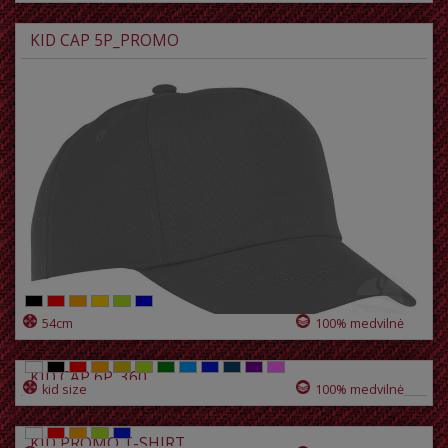
KID CAP 5P_PROMO
54cm
100% medvilnė
KID CAP 6P_360
kid size
100% medvilnė
KID PROMO T-SHIRT