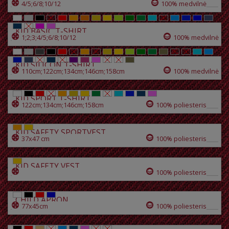
4/5;6/8;10/12
100% medvilnė
KID BASIC T-SHIRT
1;2;3;4/5;6/8;10/12
100% medvilnė
KID SILICON T-SHIRT
110cm;122cm;134cm;146cm;158cm
100% medvilnė
KID SPORT T-SHIRT
122cm;134cm;146cm;158cm
100% poliesteris
KID SAFETY SPORTVEST
37x47 cm
100% poliesteris
KID SAFETY VEST
100% poliesteris
CHILD APRON
77x45cm
100% poliesteris