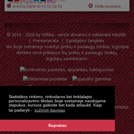
YENGO KIDS HOODIE
3/4;5/6;7/8;9/10;11/12;13/14
100% medvilnė
© 2010 - 2026 by
Giftika - verslo dovanos ir reklaminė tekstilė
|
Prenumerata
|
E.prekybos taisyklės
Visi šioje svetainėje esantys prekių ir paslaugų ženklai, logotipai
išimtine teise priklauso šių prekių ir paslaugų ženklų,
logotipų savininkams.
Statistikos rinkimo, rinkodaros bei tinklalapio
personalizavimo tikslais šioje svetainėje naudojame
slapukus, kuriuos galėsite bet kada atšaukti. Kaip
tai padaryti -
sužinoti daugiau
Supratau