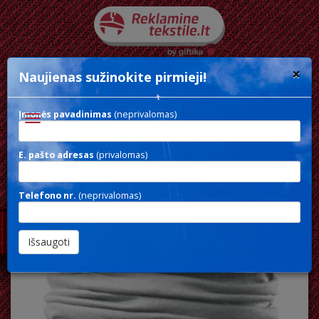
×
Naujienas sužinokite pirmieji!
Įmonės pavadinimas
(neprivalomas)
Toggle
navigation
E. pašto adresas
(privalomas)
BANDANA-3
Telefono nr.
(neprivalomas)