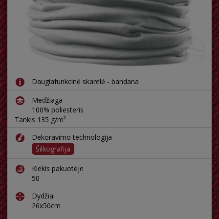
Daugiafunkcinė skarelė - bandana
Medžiaga
100% poliesteris
Tankis 135 g/m²
Dekoravimo technologija
Šilkografija
Kiekis pakuotėje
50
Dydžiai
26x50cm