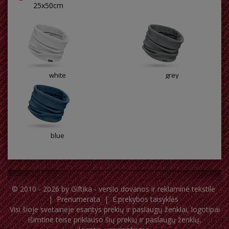
25x50cm
white
grey
blue
© 2010 - 2026 by
Giftika - verslo dovanos ir reklaminė tekstilė
|
Prenumerata
|
E.prekybos taisyklės
Visi šioje svetainėje esantys prekių ir paslaugų ženklai, logotipai
išimtine teise priklauso šių prekių ir paslaugų ženklų,