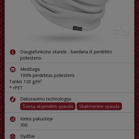
Daugiafunkcinė skarelė - bandana iš perdirbto
poliesterio.
Medžiaga
100% perdirbtas poliesteris
Tankis 120 g/m²
* rPET
Dekoravimo technologija
Šviesą atspindinti spauda
Skaitmeninė spauda
Kiekis pakuotėje
300
Dydžiai