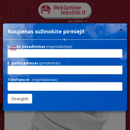
×
Naujienas sužinokite pirmieji!
Įmonės pavadinimas
(neprivalomas)
Toggle
navigation
E. pašto adresas
(privalomas)
RPET BANDANA
Telefono nr.
(neprivalomas)